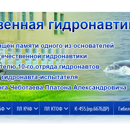
БФ
ПЛ КЧФ
ПЛ КТОФ
К-455.(пр.667БДР)
Гибел