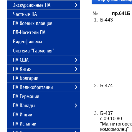
Экскурсионные ПА
№
пр.641Б
Частные ПА
1.
Б-443
ПА боевых пловцов
ПЛ-Носители ПА
Видеофильмы
Система "Гармония"
ПА США
ПА Китая
ПА Болгарии
2.
Б-474
ПА Великобритании
ПА Германии
ПА Канады
3.
Б-437
ПА Индии
с 09.10.80
ПА Испании
"Магнитогорс
комсомолец"