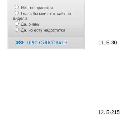
Нет, не нравится
Глаза бы мои этот сайт не
видели
Да, очень
Да, но есть недостатки
11.
Б-30
12.
Б-215