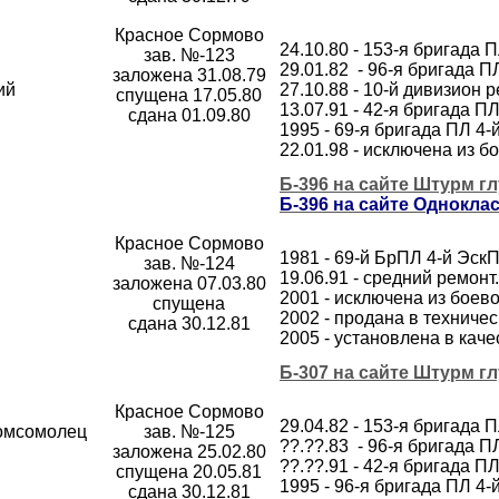
Красное Сормово
24.10.80 - 153-я бригада 
зав. №-123
29.01.82 - 96-я бригада 
заложена 31.08.79
ий
27.10.88 - 10-й дивизио
спущена 17.05.80
13.07.91 - 42-я бригада 
сдана 01.09.80
1995 - 69-я бригада ПЛ 4
22.01.98 - исключена из 
Б-396 на сайте Штурм г
Б-396 на сайте Однокла
Красное Сормово
1981 - 69-й БрПЛ 4-й Эск
зав. №-124
19.06.91 - средний ремонт
заложена 07.03.80
2001 - исключена из боев
спущена
2002 - продана в техничес
сдана 30.12.81
2005 - установлена в каче
Б-307 на сайте Штурм г
Красное Сормово
29.04.82 - 153-я бригада 
"Комсомолец
зав. №-125
??.??.83 - 96-я бригада 
заложена 25.02.80
??.??.91 - 42-я бригада 
спущена 20.05.81
1995 - 96-я бригада ПЛ 4
сдана 30.12.81