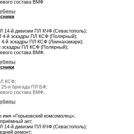
боевого состава ВМФ
лубины
ссники
ПЛ 14-й дивизии ПЛ КЧФ (Севастополь);
ПЛ 4-й эскадры ПЛ КСФ (Полярный);
ПЛ 4-й эскадры ПЛ КСФ (Лиинахамари);
-й эскадры ПЛ КСФ (Полярный);
оевого состава ВМФ.
лубины
ссники
ПЛ КСФ;
. 25-я бригада ПЛ БФ;
оевого состава ВМФ.
лубины
но имя «Горьковский комсомолец»;
 приёмный акт;
ПЛ 14-й дивизии ПЛ КЧФ (Севастополь);
редний ремонт;