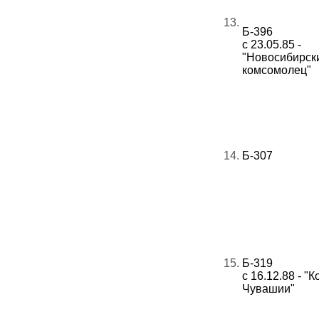
13.
Б-396
с 23.05.85 -
"Новосибирск
комсомолец"
14.
Б-307
15.
Б-319
с 16.12.88 - 
Чувашии"