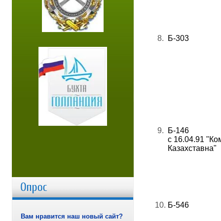
8.
Б-303
9.
Б-146
с 16.04.91 "К
Казахставна"
10.
Б-546
Вам нравится наш новый сайт?