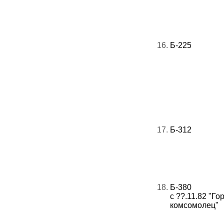
16.
Б-225
17.
Б-312
18.
Б-380
с ??.11.82 "Го
комсомолец"