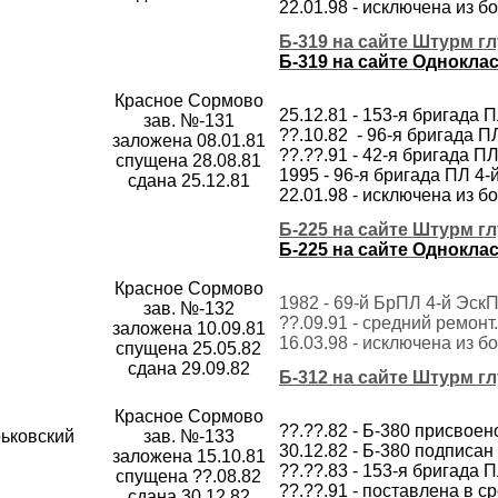
22.01.98 - исключена из 
Б-319 на сайте Штурм г
Б-319 на сайте Однокла
Красное Сормово
25.12.81 - 153-я бригада 
зав. №-131
??.10.82 - 96-я бригада 
заложена 08.01.81
??.??.91 - 42-я бригада 
спущена 28.08.81
1995 - 96-я бригада ПЛ 4
сдана 25.12.81
22.01.98 - исключена из б
Б-225 на сайте Штурм г
Б-225 на сайте Однокла
Красное Сормово
1982 - 69-й БрПЛ 4-й Эск
зав. №-132
??.09.91 - средний ремонт
заложена 10.09.81
16.03.98 - исключена из б
спущена 25.05.82
сдана 29.09.82
Б-312 на сайте Штурм г
Красное Сормово
??.??.82 - Б-380 присвое
рьковский
зав. №-133
30.12.82 - Б-380 подписан
заложена 15.10.81
??.??.83 - 153-я бригада 
спущена ??.08.82
??.??.91 - поставлена в с
сдана 30.12.82