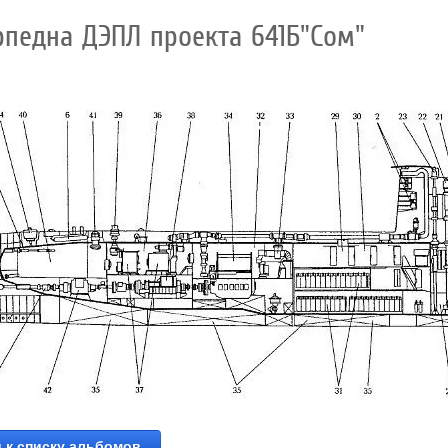
рпедна ДЭПЛ проекта 641Б"Сом"
д к списку альбомов