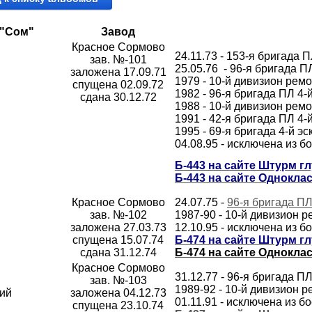
 "Сом"
Завод
Красное Сормово
24.11.73 - 153-я бригада 
зав. №-101
25.05.76 - 96-я бригада 
заложена
17.09.71
1979 - 10-й дивизион ре
спущена 02.09.72
1982 - 96-я бригада ПЛ 4
сдана
30.12.72
1988 - 10-й дивизион ре
1991 - 42-я бригада ПЛ 4
1995 - 69-я бригада 4-й 
04.08.95 - исключена из б
Б-443 на сайте Штурм г
Б-443 на сайте Однокла
Красное Сормово
24.07.75 -
96-я бригада П
зав. №-102
1987-90 - 10-й дивизион
заложена
27.03.73
12.10.95 - исключена из б
спущена 15.07.74
Б-474 на сайте Штурм г
сдана
31.12.74
Б-474 на сайте Однокла
Красное Сормово
31.12.77 - 96-я бригада 
зав. №-103
1989-92 - 10-й дивизион
кий
заложена 04.12.73
01.11.91 - исключена из б
спущена 23.10.74