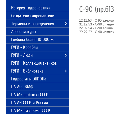
С-90 (пр.613
История гидронавтики
Создатели гидронавтики
12.11.53 - С-90 залож
Термины и определения
31.12.53 - С-90 спуще
22.09.54 - С-90 вошла 
Аббревиатуры
??.??.?? - С-90 исклю
Глубина более 10 000 м.
ГУГИ - Корабли
ГУГИ - Люди
ГУГИ - Коллекция значков
ГУГИ - Библиотека
Гидростаты ЭПРОНа
ПА АСС ВМФ
ПА Минрыбхоза СССР
ПА АН СССР и России
ПА Мингазпрома СССР