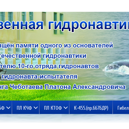
БФ
ПЛ КЧФ
ПЛ КТОФ
К-455.(пр.667БДР)
Гибел